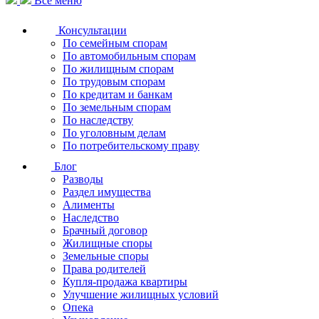
Все меню
Консультации
По семейным спорам
По автомобильным спорам
По жилищным спорам
По трудовым спорам
По кредитам и банкам
По земельным спорам
По наследству
По уголовным делам
По потребительскому праву
Блог
Разводы
Раздел имущества
Алименты
Наследство
Брачный договор
Жилищные споры
Земельные споры
Права родителей
Купля-продажа квартиры
Улучшение жилищных условий
Опека