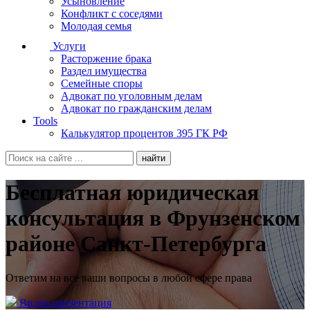
Усыновление
Конфликт с соседями
Молодая семья
Услуги
Расторжение брака
Раздел имущества
Семейные споры
Адвокат по уголовным делам
Адвокат по гражданским делам
Tools
Калькулятор процентов 395 ГК РФ
Бесплатная юридическая
консультация в Фрунзенском
районе Санкт-Петербурга
Ответим на все ваши вопросы в любой сфере права
Видео-презентация