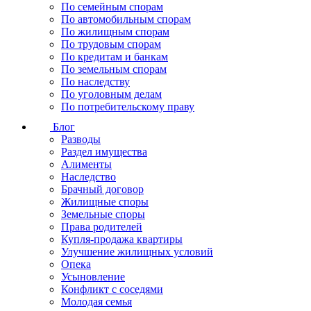
По семейным спорам
По автомобильным спорам
По жилищным спорам
По трудовым спорам
По кредитам и банкам
По земельным спорам
По наследству
По уголовным делам
По потребительскому праву
Блог
Разводы
Раздел имущества
Алименты
Наследство
Брачный договор
Жилищные споры
Земельные споры
Права родителей
Купля-продажа квартиры
Улучшение жилищных условий
Опека
Усыновление
Конфликт с соседями
Молодая семья