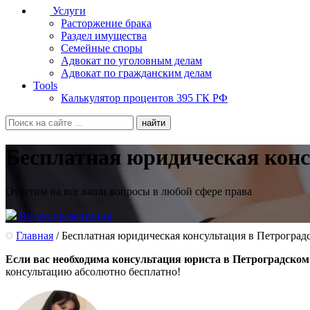
Услуги
Расторжение брака
Раздел имущества
Семейные споры
Адвокат по уголовным делам
Адвокат по гражданским делам
Tools
Калькулятор процентов 395 ГК РФ
Бесплатная юридическая конс
Ответим на все ваши вопросы в любой сфере права
Видео-презентация
Главная
/
Бесплатная юридическая консультация в Петроград
Если вас необходима консультация юриста в Петроградско
консультацию абсолютно бесплатно!