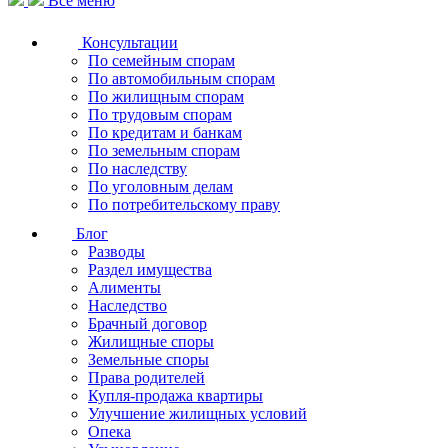
Все меню
Консультации
По семейным спорам
По автомобильным спорам
По жилищным спорам
По трудовым спорам
По кредитам и банкам
По земельным спорам
По наследству
По уголовным делам
По потребительскому праву
Блог
Разводы
Раздел имущества
Алименты
Наследство
Брачный договор
Жилищные споры
Земельные споры
Права родителей
Купля-продажа квартиры
Улучшение жилищных условий
Опека