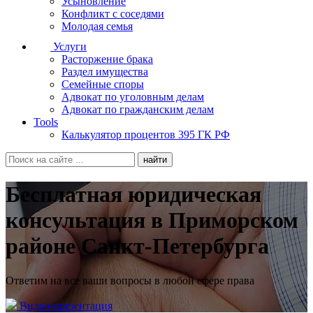
Усыновление
Конфликт с соседями
Молодая семья
Услуги
Расторжение брака
Раздел имущества
Семейные споры
Адвокат по уголовным делам
Адвокат по гражданским делам
Tools
Калькулятор процентов 395 ГК РФ
Бесплатная юридическая
консультация в Приморском
районе Санкт-Петербурга
Ответим на все ваши вопросы в любой сфере права
Видео-презентация