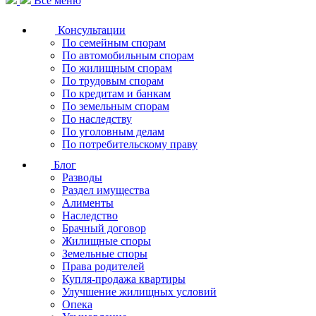
Все меню
Консультации
По семейным спорам
По автомобильным спорам
По жилищным спорам
По трудовым спорам
По кредитам и банкам
По земельным спорам
По наследству
По уголовным делам
По потребительскому праву
Блог
Разводы
Раздел имущества
Алименты
Наследство
Брачный договор
Жилищные споры
Земельные споры
Права родителей
Купля-продажа квартиры
Улучшение жилищных условий
Опека