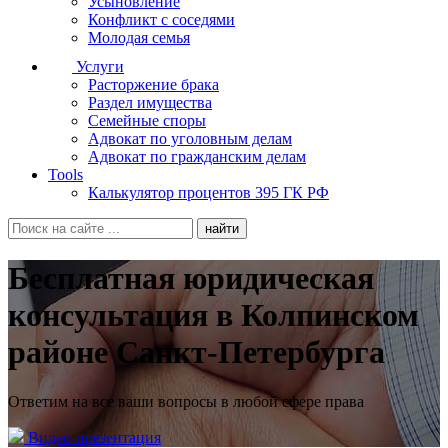
Усыновление
Конфликт с соседями
Молодая семья
Услуги
Расторжение брака
Раздел имущества
Семейные споры
Адвокат по уголовным делам
Адвокат по гражданским делам
Tools
Калькулятор процентов 395 ГК РФ
Бесплатная юридическая
консультация в Колпинском
районе Санкт-Петербурга
Ответим на все ваши вопросы в любой сфере права
Видео-презентация