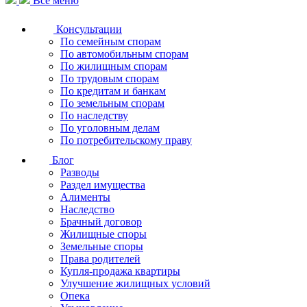
Все меню
Консультации
По семейным спорам
По автомобильным спорам
По жилищным спорам
По трудовым спорам
По кредитам и банкам
По земельным спорам
По наследству
По уголовным делам
По потребительскому праву
Блог
Разводы
Раздел имущества
Алименты
Наследство
Брачный договор
Жилищные споры
Земельные споры
Права родителей
Купля-продажа квартиры
Улучшение жилищных условий
Опека