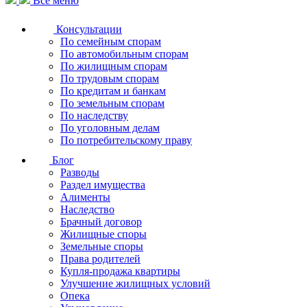
Все меню
Консультации
По семейным спорам
По автомобильным спорам
По жилищным спорам
По трудовым спорам
По кредитам и банкам
По земельным спорам
По наследству
По уголовным делам
По потребительскому праву
Блог
Разводы
Раздел имущества
Алименты
Наследство
Брачный договор
Жилищные споры
Земельные споры
Права родителей
Купля-продажа квартиры
Улучшение жилищных условий
Опека