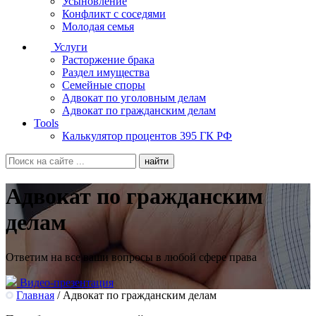
Усыновление
Конфликт с соседями
Молодая семья
Услуги
Расторжение брака
Раздел имущества
Семейные споры
Адвокат по уголовным делам
Адвокат по гражданским делам
Tools
Калькулятор процентов 395 ГК РФ
Адвокат по гражданским
делам
Ответим на все ваши вопросы в любой сфере права
Видео-презентация
Главная
/
Адвокат по гражданским делам