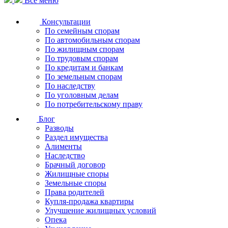
Все меню
Консультации
По семейным спорам
По автомобильным спорам
По жилищным спорам
По трудовым спорам
По кредитам и банкам
По земельным спорам
По наследству
По уголовным делам
По потребительскому праву
Блог
Разводы
Раздел имущества
Алименты
Наследство
Брачный договор
Жилищные споры
Земельные споры
Права родителей
Купля-продажа квартиры
Улучшение жилищных условий
Опека