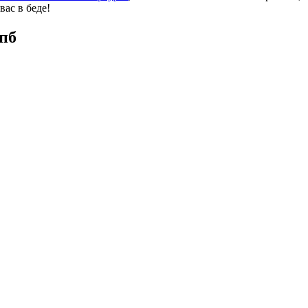
ас в беде!
пб