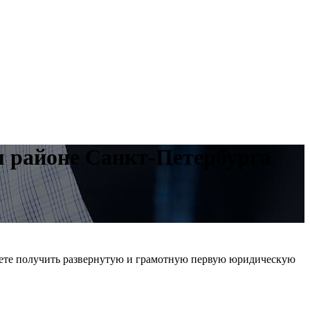
м районе Санкт-Петербурга
те получить развернутую и грамотную первую юридическую