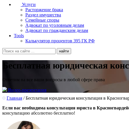
Услуги
Расторжение брака
Раздел имущества
Семейные споры
Адвокат по уголовным делам
Адвокат по гражданским делам
Tools
Калькулятор процентов 395 ГК РФ
Бесплатная юридическая конс
Ответим на все ваши вопросы в любой сфере права
Видео-презентация
Главная
/
Бесплатная юридическая консультация в Красногва
Если вас необходима консультация юриста в Красногварде
консультацию абсолютно бесплатно!