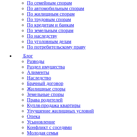
По семейным спорам
По автомобильным спорам
По жилищным спорам
По трудовым спорам
По кредитам и банкам
По земельным спорам
По наследству
По уголовным делам
По потребительскому праву
Блог
Разводы
Раздел имущества
Алименты
Наследство
Брачный договор
Жилищные споры
Земельные споры
Права родителей
Купля-продажа квартиры
Улучшение жилищных условий
Опека
Усыновление
Конфликт с соседями
Молодая семья