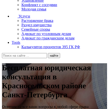
Усыновление
Конфликт с соседями
Молодая семья
Услуги
Расторжение брака
Раздел имущества
Семейные споры
Адвокат по уголовным делам
Адвокат по гражданским делам
Tools
Калькулятор процентов 395 ГК РФ
Бесплатная юридическая
консультация в
Красносельском районе
Санкт-Петербурга
Ответим на все ваши вопросы в любой сфере права