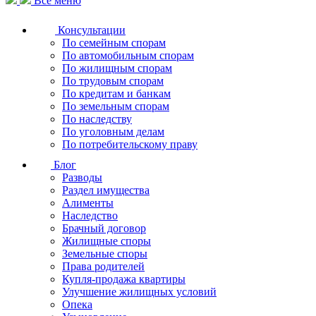
Все меню
Консультации
По семейным спорам
По автомобильным спорам
По жилищным спорам
По трудовым спорам
По кредитам и банкам
По земельным спорам
По наследству
По уголовным делам
По потребительскому праву
Блог
Разводы
Раздел имущества
Алименты
Наследство
Брачный договор
Жилищные споры
Земельные споры
Права родителей
Купля-продажа квартиры
Улучшение жилищных условий
Опека