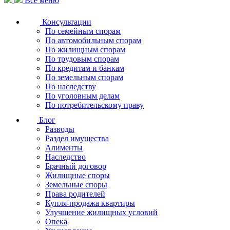
Все меню
Консультации
По семейным спорам
По автомобильным спорам
По жилищным спорам
По трудовым спорам
По кредитам и банкам
По земельным спорам
По наследству
По уголовным делам
По потребительскому праву
Блог
Разводы
Раздел имущества
Алименты
Наследство
Брачный договор
Жилищные споры
Земельные споры
Права родителей
Купля-продажа квартиры
Улучшение жилищных условий
Опека