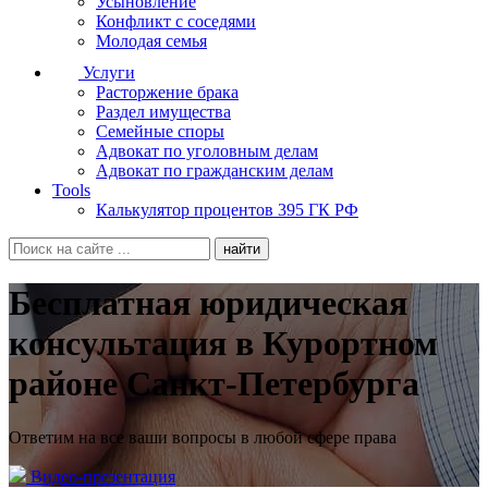
Усыновление
Конфликт с соседями
Молодая семья
Услуги
Расторжение брака
Раздел имущества
Семейные споры
Адвокат по уголовным делам
Адвокат по гражданским делам
Tools
Калькулятор процентов 395 ГК РФ
Бесплатная юридическая
консультация в Курортном
районе Санкт-Петербурга
Ответим на все ваши вопросы в любой сфере права
Видео-презентация