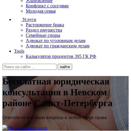
Усыновление
Конфликт с соседями
Молодая семья
Услуги
Расторжение брака
Раздел имущества
Семейные споры
Адвокат по уголовным делам
Адвокат по гражданским делам
Tools
Калькулятор процентов 395 ГК РФ
Бесплатная юридическая
консультация в Невском
районе Санкт-Петербурга
Ответим на все ваши вопросы в любой сфере права
Видео-презентация