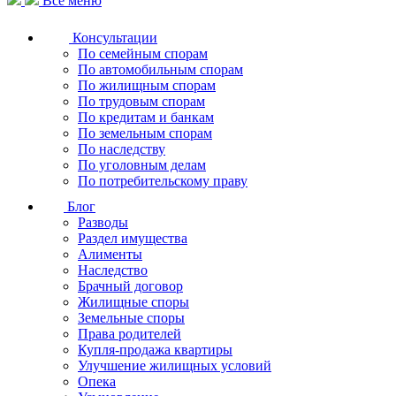
Все меню
Консультации
По семейным спорам
По автомобильным спорам
По жилищным спорам
По трудовым спорам
По кредитам и банкам
По земельным спорам
По наследству
По уголовным делам
По потребительскому праву
Блог
Разводы
Раздел имущества
Алименты
Наследство
Брачный договор
Жилищные споры
Земельные споры
Права родителей
Купля-продажа квартиры
Улучшение жилищных условий
Опека