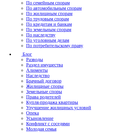
По семейным спорам
По автомобильным спорам
По жилищным спорам
По трудовым спорам
По кредитам и банкам
По земельным спорам
По наследству
По уголовным делам
По потребительскому праву
Блог
Разводы
Раздел имущества
Алименты
Наследство
Брачный договор
Жилищные споры
Земельные споры
Права родителей
Купля-продажа квартиры
Улучшение жилищных условий
Опека
Усыновление
Конфликт с соседями
Молодая семья