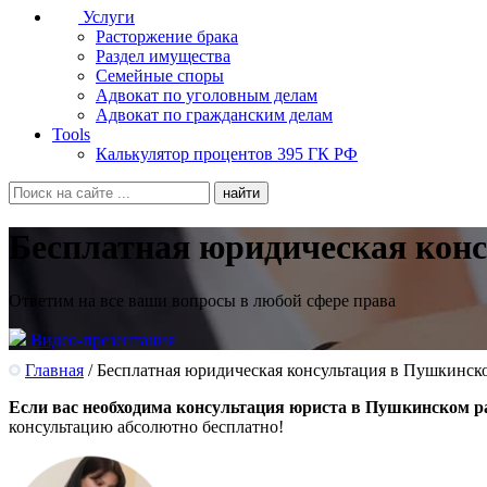
Услуги
Расторжение брака
Раздел имущества
Семейные споры
Адвокат по уголовным делам
Адвокат по гражданским делам
Tools
Калькулятор процентов 395 ГК РФ
Бесплатная юридическая кон
Ответим на все ваши вопросы в любой сфере права
Видео-презентация
Главная
/
Бесплатная юридическая консультация в Пушкинск
Если вас необходима консультация юриста в Пушкинском р
консультацию абсолютно бесплатно!