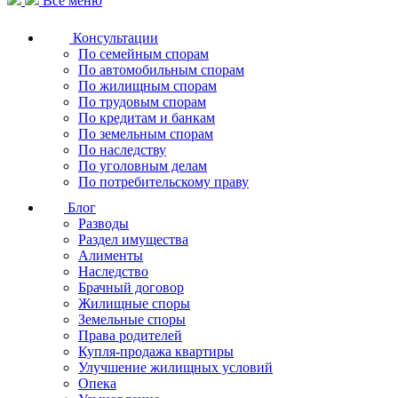
Все меню
Консультации
По семейным спорам
По автомобильным спорам
По жилищным спорам
По трудовым спорам
По кредитам и банкам
По земельным спорам
По наследству
По уголовным делам
По потребительскому праву
Блог
Разводы
Раздел имущества
Алименты
Наследство
Брачный договор
Жилищные споры
Земельные споры
Права родителей
Купля-продажа квартиры
Улучшение жилищных условий
Опека