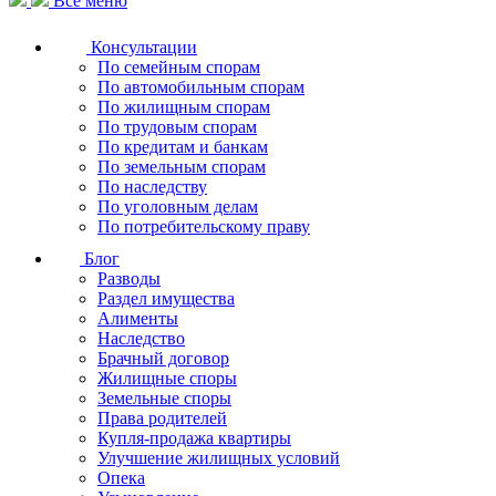
Все меню
Консультации
По семейным спорам
По автомобильным спорам
По жилищным спорам
По трудовым спорам
По кредитам и банкам
По земельным спорам
По наследству
По уголовным делам
По потребительскому праву
Блог
Разводы
Раздел имущества
Алименты
Наследство
Брачный договор
Жилищные споры
Земельные споры
Права родителей
Купля-продажа квартиры
Улучшение жилищных условий
Опека