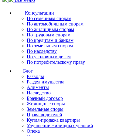
Все меню
Консультации
По семейным спорам
По автомобильным спорам
По жилищным спорам
По трудовым спорам
По кредитам и банкам
По земельным спорам
По наследству
По уголовным делам
По потребительскому праву
Блог
Разводы
Раздел имущества
Алименты
Наследство
Брачный договор
Жилищные споры
Земельные споры
Права родителей
Купля-продажа квартиры
Улучшение жилищных условий
Опека