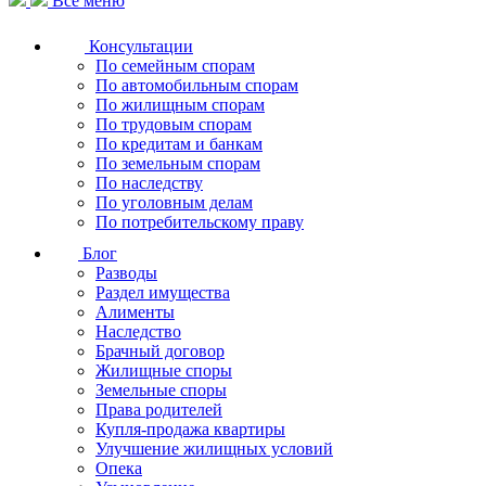
Все меню
Консультации
По семейным спорам
По автомобильным спорам
По жилищным спорам
По трудовым спорам
По кредитам и банкам
По земельным спорам
По наследству
По уголовным делам
По потребительскому праву
Блог
Разводы
Раздел имущества
Алименты
Наследство
Брачный договор
Жилищные споры
Земельные споры
Права родителей
Купля-продажа квартиры
Улучшение жилищных условий
Опека