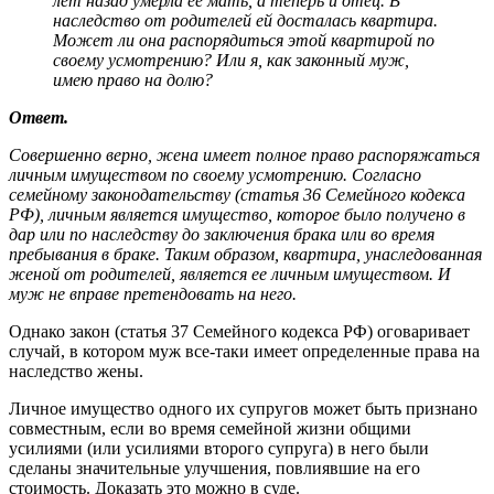
лет назад умерла ее мать, а теперь и отец. В
наследство от родителей ей досталась квартира.
Может ли она распорядиться этой квартирой по
своему усмотрению? Или я, как законный муж,
имею право на долю?
Ответ.
Совершенно верно, жена имеет полное право распоряжаться
личным имуществом по своему усмотрению. Согласно
семейному законодательству (статья 36 Семейного кодекса
РФ
), личным является имущество, которое было получено в
дар или по наследству до заключения брака или во время
пребывания в браке. Таким образом, квартира, унаследованная
женой от родителей, является ее личным имуществом. И
муж не вправе претендовать на него.
Однако закон (статья 37 Семейного кодекса РФ) оговаривает
случай, в котором муж все-таки имеет определенные права на
наследство жены.
Личное имущество одного их супругов может быть признано
совместным, если во время семейной жизни общими
усилиями (или усилиями второго супруга) в него были
сделаны значительные улучшения, повлиявшие на его
стоимость. Доказать это можно в суде.