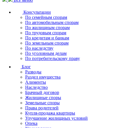
Все меню
Консультации
По семейным спорам
По автомобильным спорам
По жилищным спорам
По трудовым спорам
По кредитам и банкам
По земельным спорам
По наследству
По уголовным делам
По потребительскому праву
Блог
Разводы
Раздел имущества
Алименты
Наследство
Брачный договор
Жилищные споры
Земельные споры
Права родителей
Купля-продажа квартиры
Улучшение жилищных условий
Опека