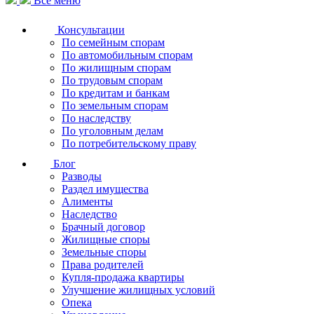
Все меню
Консультации
По семейным спорам
По автомобильным спорам
По жилищным спорам
По трудовым спорам
По кредитам и банкам
По земельным спорам
По наследству
По уголовным делам
По потребительскому праву
Блог
Разводы
Раздел имущества
Алименты
Наследство
Брачный договор
Жилищные споры
Земельные споры
Права родителей
Купля-продажа квартиры
Улучшение жилищных условий
Опека