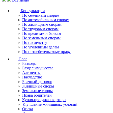
Все меню
Консультации
По семейным спорам
По автомобильным спорам
По жилищным спорам
По трудовым спорам
По кредитам и банкам
По земельным спорам
По наследству
По уголовным делам
По потребительскому праву
Блог
Разводы
Раздел имущества
Алименты
Наследство
Брачный договор
Жилищные споры
Земельные споры
Права родителей
Купля-продажа квартиры
Улучшение жилищных условий
Опека