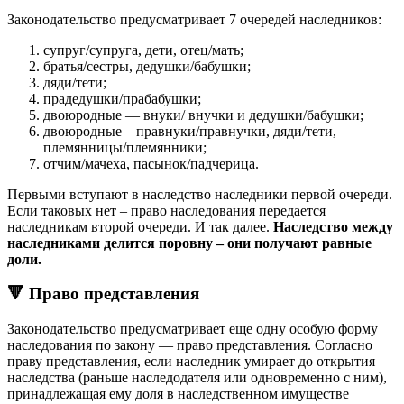
Законодательство предусматривает 7 очередей наследников:
супруг/супруга, дети, отец/мать;
братья/сестры, дедушки/бабушки;
дяди/тети;
прадедушки/прабабушки;
двоюродные — внуки/ внучки и дедушки/бабушки;
двоюродные – правнуки/правнучки, дяди/тети,
племянницы/племянники;
отчим/мачеха, пасынок/падчерица.
Первыми вступают в наследство наследники первой очереди.
Если таковых нет – право наследования передается
наследникам второй очереди. И так далее.
Наследство между
наследниками делится поровну – они получают равные
доли.
🔻 Право представления
Законодательство предусматривает еще одну особую форму
наследования по закону — право представления. Согласно
праву представления, если наследник умирает до открытия
наследства (раньше наследодателя или одновременно с ним),
принадлежащая ему доля в наследственном имуществе