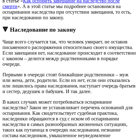
в статье «
Как оспорить завещание на наследство после
смерти
». А в этой статье мы подробнее остановимся на
оспаривании наследства при отсутствии завещания, то есть,
при наследовании по закону.
🔻 Наследование по закону
Чаще всего случается так, что человек умирает, не оставив
письменного распоряжения относительно своего имущества.
Если завещания нет, наследование происходит в соответствии
с законом – делится между родственниками в порядке
очереди.
Первыми в очереди стоят ближайшие родственники – муж
или жена, дети, родители. Если их нет, если они отказались
или лишились права наследования, наступает очередь братьев
и сестер, дедушек и бабушек. И так далее.
В каких случаях может потребоваться оспаривание
наследства? Закон не устанавливает перечень оснований для
оспаривания. Как свидетельствует судебная практика,
наследники обращаются в суд с иском об оспаривании
наследства в самых разнообразных жизненных ситуациях,
таких как путаница в очередях наследования, незнание
состава наследников, умышленное неуведомление