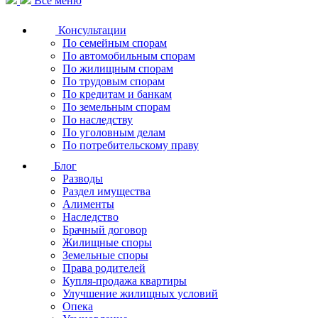
Все меню
Консультации
По семейным спорам
По автомобильным спорам
По жилищным спорам
По трудовым спорам
По кредитам и банкам
По земельным спорам
По наследству
По уголовным делам
По потребительскому праву
Блог
Разводы
Раздел имущества
Алименты
Наследство
Брачный договор
Жилищные споры
Земельные споры
Права родителей
Купля-продажа квартиры
Улучшение жилищных условий
Опека