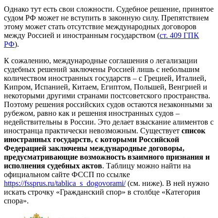
Однако тут есть свои сложности. Судебное решение, принятое
судом РФ может не вступить в законную силу. Препятствием
этому может стать отсутствие международных договоров
между Россией и иностранным государством (
ст. 409 ГПК
РФ
).
К сожалению, международные соглашения о легализации
судебных решений заключены Россией лишь с небольшим
количеством иностранных государств – с Грецией, Италией,
Кипром, Испанией, Китаем, Египтом, Польшей, Венгрией и
некоторыми другими странами постсоветского пространства.
Поэтому решения российских судов остаются незаконными за
рубежом, равно как и решения иностранных судов –
недействительны в России. Это делает взыскание алиментов с
иностранца практически невозможным. Существует
список
иностранных государств, с которыми Российской
Федерацией заключены международные договоры,
предусматривающие возможность взаимного признания и
исполнения судебных актов
. Таблицу можно найти на
официальном сайте ФССП по ссылке
https://fssprus.ru/tablica_s_dogovorami/
(см. ниже). В ней нужно
искать строчку «Гражданский спор» в столбце «Категория
спора».