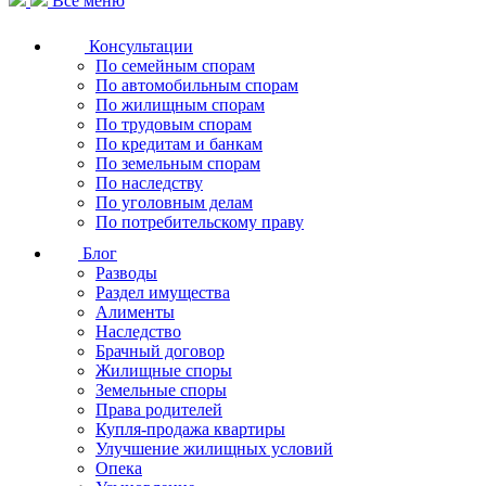
Все меню
Консультации
По семейным спорам
По автомобильным спорам
По жилищным спорам
По трудовым спорам
По кредитам и банкам
По земельным спорам
По наследству
По уголовным делам
По потребительскому праву
Блог
Разводы
Раздел имущества
Алименты
Наследство
Брачный договор
Жилищные споры
Земельные споры
Права родителей
Купля-продажа квартиры
Улучшение жилищных условий
Опека