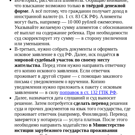
Во-вторых, рассчитать алименты. Обращаю внимание,
что взыскание возможно только
в твёрдой денежной
форме
. А всё потому, что гражданин получает доход в
иностранной валюте (п. 1 ст. 83 СК РФ). Алименты
могут быть, например — 10 000 рублей ежемесячно.
Указывайте желаемую сумму алиментов с обоснованием
её выплат на содержание ребенка. При необходимости
суд скорректирует эту сумму — в сторону увеличения
или уменьшения.
В-третьих, нужно собрать документы и оформить
исковое заявление в суд РФ. Далее, иск подаётся
в
мировой судебный участок по своему месту
жительства
. Перед этим нужно направить ответчику
его копию искового заявления. Если ответчик
проживает в другой стране — с помощью заказного
письма с уведомлением о вручении. Копию
уведомления нужно приложить к пакету с исковым
заявлением — в силу
поправок в ст. 132 ГПК РФ
.
Далее, назначается дата слушаний и суд выносит
решение. Затем потребуется
сделать перевод
решения
суда и прочих документов на язык того государства, где
проживает ответчик (например, Финляндия). Перевод
заверяется у нотариуса — услуга платная. После этого
необходимо направить ходатайство
в Министерство
юстиции зарубежного государства проживания