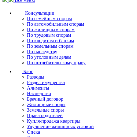
Все меню
Консультации
По семейным спорам
По автомобильным спорам
По жилищным спорам
По трудовым спорам
По кредитам и банкам
По земельным спорам
По наследству
По уголовным делам
По потребительскому праву
Блог
Разводы
Раздел имущества
Алименты
Наследство
Брачный договор
Жилищные споры
Земельные споры
Права родителей
Купля-продажа квартиры
Улучшение жилищных условий
Опека