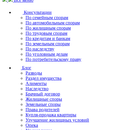
Все меню
Консультации
По семейным спорам
По автомобильным спорам
По жилищным спорам
По трудовым спорам
По кредитам и банкам
По земельным спорам
По наследству
По уголовным делам
По потребительскому праву
Блог
Разводы
Раздел имущества
Алименты
Наследство
Брачный договор
Жилищные споры
Земельные споры
Права родителей
Купля-продажа квартиры
Улучшение жилищных условий
Опека