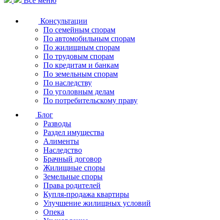
Все меню
Консультации
По семейным спорам
По автомобильным спорам
По жилищным спорам
По трудовым спорам
По кредитам и банкам
По земельным спорам
По наследству
По уголовным делам
По потребительскому праву
Блог
Разводы
Раздел имущества
Алименты
Наследство
Брачный договор
Жилищные споры
Земельные споры
Права родителей
Купля-продажа квартиры
Улучшение жилищных условий
Опека