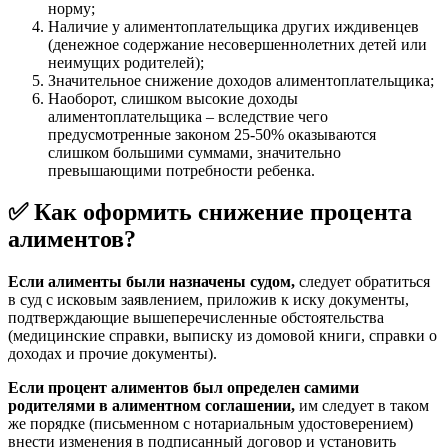
норму;
Наличие у алиментоплательщика других иждивенцев
(денежное содержание несовершеннолетних детей или
неимущих родителей);
Значительное снижение доходов алиментоплательщика;
Наоборот, слишком высокие доходы
алиментоплательщика – вследствие чего
предусмотренные законом 25-50% оказываются
слишком большими суммами, значительно
превышающими потребности ребенка.
✅
Как оформить снижение процента
алиментов?
Если алименты были назначены судом,
следует обратиться
в суд с исковым заявлением, приложив к иску документы,
подтверждающие вышеперечисленные обстоятельства
(медицинские справки, выписку из домовой книги, справки о
доходах и прочие документы).
Если процент алиментов был определен самими
родителями в алиментном соглашении,
им следует в таком
же порядке (письменном с нотариальным удостоверением)
внести изменения в подписанный договор и установить