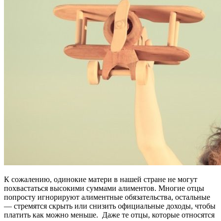
К сожалению, одинокие матери в нашей стране не могут
похвастаться высокими суммами алиментов. Многие отцы
попросту игнорируют алиментные обязательства, остальные
— стремятся скрыть или снизить официальные доходы, чтобы
платить как можно меньше. Даже те отцы, которые относятся