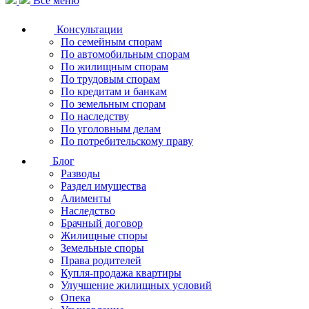
Все меню
Консультации
По семейным спорам
По автомобильным спорам
По жилищным спорам
По трудовым спорам
По кредитам и банкам
По земельным спорам
По наследству
По уголовным делам
По потребительскому праву
Блог
Разводы
Раздел имущества
Алименты
Наследство
Брачный договор
Жилищные споры
Земельные споры
Права родителей
Купля-продажа квартиры
Улучшение жилищных условий
Опека