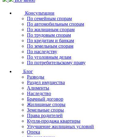
Все меню
Консультации
По семейным спорам
По автомобильным спорам
По жилищным спорам
По трудовым спорам
По кредитам и банкам
По земельным спорам
По наследству
По уголовным делам
По потребительскому праву
Блог
Разводы
Раздел имущества
Алименты
Наследство
Брачный договор
Жилищные споры
Земельные споры
Права родителей
Купля-продажа квартиры
Улучшение жилищных условий
Опека