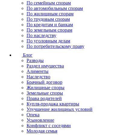
По семейным спорам
По автомобильным спорам
По жилищным спорам
По трудовым спорам
По кредитам и банкам
По земельным спорам
По наследству
По уголовным делам
По потребительскому праву
Блог
Разводы
Раздел имущества
Алименты
Наследство
Брачный договор
Жилищные споры
Земельные споры
Права родителей
Купля-продажа квартиры
Улучшение жилищных условий
Опека
Усыновление
Конфликт с соседями
Молодая семья