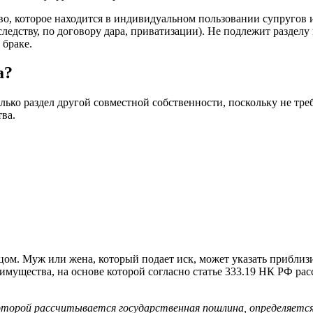
ство, которое находится в индивидуальном пользовании супруго
аследству, по договору дара, приватизации). Не подлежит раздел
 браке.
а?
олько раздел другой совместной собственности, поскольку не тре
ва.
ом. Муж или жена, который подает иск, может указать прибли
мущества, на основе которой согласно статье 333.19 НК РФ рас
 которой рассчитывается государственная пошлина, определяетс