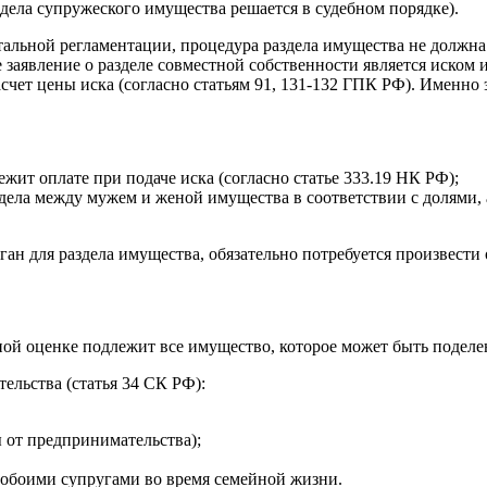
здела супружеского имущества решается в судебном порядке).
етальной регламентации, процедура раздела имущества не должн
е заявление о разделе совместной собственности является иском
расчет цены иска (согласно статьям 91, 131-132 ГПК РФ). Именно 
ежит оплате при подаче иска (согласно статье 333.19 НК РФ);
дела между мужем и женой имущества в соответствии с долями, а
ган для раздела имущества, обязательно потребуется произвест
ной оценке подлежит все имущество, которое может быть поделе
ельства (статья 34 СК РФ):
 от предпринимательства);
 обоими супругами во время семейной жизни.