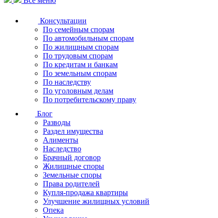
Все меню
Консультации
По семейным спорам
По автомобильным спорам
По жилищным спорам
По трудовым спорам
По кредитам и банкам
По земельным спорам
По наследству
По уголовным делам
По потребительскому праву
Блог
Разводы
Раздел имущества
Алименты
Наследство
Брачный договор
Жилищные споры
Земельные споры
Права родителей
Купля-продажа квартиры
Улучшение жилищных условий
Опека