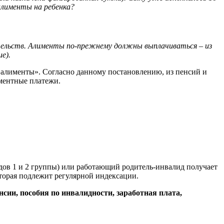
алименты на ребенка?
зательств. Алименты по-прежнему должны выплачиваться – из
е).
я алименты». Согласно данному постановлению, из пенсий и
ментные платежи.
дов 1 и 2 группы) или работающий родитель-инвалид получает
торая подлежит регулярной индексации.
сии, пособия по инвалидности, заработная плата,