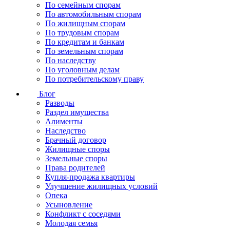
По семейным спорам
По автомобильным спорам
По жилищным спорам
По трудовым спорам
По кредитам и банкам
По земельным спорам
По наследству
По уголовным делам
По потребительскому праву
Блог
Разводы
Раздел имущества
Алименты
Наследство
Брачный договор
Жилищные споры
Земельные споры
Права родителей
Купля-продажа квартиры
Улучшение жилищных условий
Опека
Усыновление
Конфликт с соседями
Молодая семья