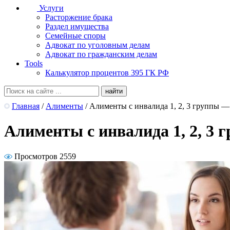
Услуги
Расторжение брака
Раздел имущества
Семейные споры
Адвокат по уголовным делам
Адвокат по гражданским делам
Tools
Калькулятор процентов 395 ГК РФ
Главная
/
Алименты
/
Алименты с инвалида 1, 2, 3 группы 
Алименты с инвалида 1, 2, 3
Просмотров 2559