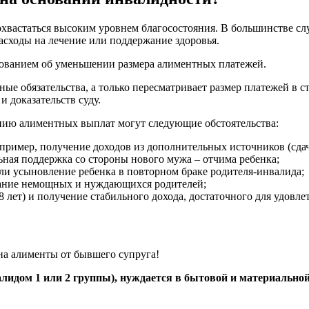
астаться высоким уровнем благосостояния. В большинстве случ
асходы на лечение или поддержание здоровья.
ебованием об уменьшении размера алиментных платежей.
ые обязательства, а только пересматривает размер платежей в с
 доказательств суду.
нию алиментных выплат могут следующие обстоятельства:
ример, получение доходов из дополнительных источников (сдача
ная поддержка со стороны нового мужа – отчима ребенка;
и усыновление ребенка в повторном браке родителя-инвалида;
жание немощных и нуждающихся родителей;
8 лет) и получение стабильного дохода, достаточного для удовл
 на алименты от бывшего супруга!
лидом 1 или 2 группы), нуждается в бытовой и материально