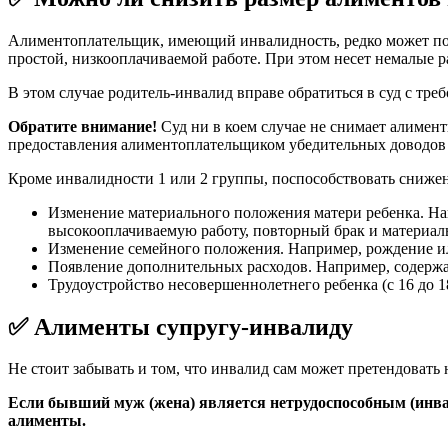
Алиментоплательщик, имеющий инвалидность, редко может похв
простой, низкооплачиваемой работе. При этом несет немалые р
В этом случае родитель-инвалид вправе обратиться в суд с тр
Обратите внимание!
Суд ни в коем случае не снимает алиментн
предоставления алиментоплательщиком убедительных доводов и
Кроме инвалидности 1 или 2 группы, поспособствовать сниже
Изменение материального положения матери ребенка. Нап
высокооплачиваемую работу, повторный брак и материаль
Изменение семейного положения. Например, рождение ил
Появление дополнительных расходов. Например, содер
Трудоустройство несовершеннолетнего ребенка (с 16 до 1
✅ Алименты супругу-инвалиду
Не стоит забывать и том, что инвалид сам может претендовать
Если бывший муж (жена) является нетрудоспособным (инва
алименты.