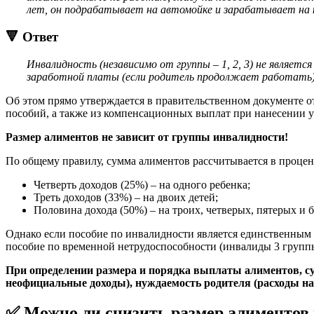
лет, он подрабатывает на автомойке и зарабатывает на
🔻 Ответ
Инвалидность (независимо от группы – 1, 2, 3) не являе
заработной платы (если родитель продолжает работать) и
Об этом прямо утверждается в правительственном документе о
пособий, а также из компенсационных выплат при нанесении 
Размер алиментов не зависит от группы инвалидности!
По общему правилу, сумма алиментов рассчитывается в проце
Четверть доходов (25%) – на одного ребенка;
Треть доходов (33%) – на двоих детей;
Половина дохода (50%) – на троих, четверых, пятерых и б
Однако если пособие по инвалидности является единственным 
пособие по временной нетрудоспособности (инвалиды 3 группы
При определении размера и порядка выплаты алиментов, суд
неофициальные доходы), нуждаемость родителя (расходы на 
✅ Можно ли снизить размер алиментов