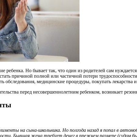
ние ребенка. Но бывает так, что один из родителей сам нуждае
 стать причиной полной или частичной потери трудоспособности
ь обследования, медицинские процедуры, покупать лекарства и 
ательства перед несовершеннолетним ребенком, возникает резо
енты
 алименты на сына-школьника. Но полгода назад я попал в авто
ности. Бывшая жена требует денег в прежнем размере (судом бы