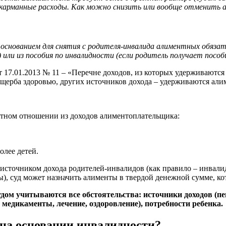
 карманные расходы. Как можно снизить или вообще отменить 
тся основанием для снятия с родителя-инвалида алиментных обя
ли из пособия по инвалидности (если родитель получает пособи
т 17.01.2013 № 11 – «Перечне доходов, из которых удерживаютс
ущерба здоровью, других источников дохода – удерживаются али
нтном отношении из доходов алиментоплательщика:
олее детей.
источником дохода родителей-инвалидов (как правило – инвали
), суд может назначить алименты в твердой денежной сумме, ко
ом учитываются все обстоятельства: источники доходов (пен
медикаменты, лечение, оздоровление), потребности ребенка.
 на основании инвалидности?