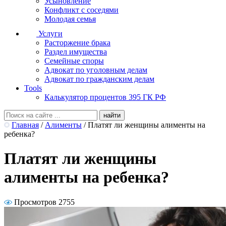
Усыновление
Конфликт с соседями
Молодая семья
Услуги
Расторжение брака
Раздел имущества
Семейные споры
Адвокат по уголовным делам
Адвокат по гражданским делам
Tools
Калькулятор процентов 395 ГК РФ
Главная
/
Алименты
/
Платят ли женщины алименты на
ребенка?
Платят ли женщины
алименты на ребенка?
Просмотров 2755