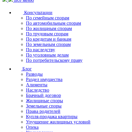
Все меню
Консультации
По семейным спорам
По автомобильным спорам
По жилищным спорам
По трудовым спорам
По кредитам и банкам
По земельным спорам
По наследству
По уголовным делам
По потребительскому праву
Блог
Разводы
Раздел имущества
Алименты
Наследство
Брачный договор
Жилищные споры
Земельные споры
Права родителей
Купля-продажа квартиры
Улучшение жилищных условий
Опека