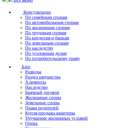
Все меню
Консультации
По семейным спорам
По автомобильным спорам
По жилищным спорам
По трудовым спорам
По кредитам и банкам
По земельным спорам
По наследству
По уголовным делам
По потребительскому праву
Блог
Разводы
Раздел имущества
Алименты
Наследство
Брачный договор
Жилищные споры
Земельные споры
Права родителей
Купля-продажа квартиры
Улучшение жилищных условий
Опека