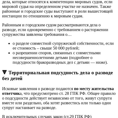
дела, которые относятся к компетенции мировых судов, если
мировой судья на определенном участке не назначен. Также
районные и городские суды выступают в роли вышестоящей
инстанции по отношению к мировым судам.
Районным и городским судом рассматриваются дела о
разводе, если одновременно с требованием о расторжении
супружества заявлены требования о…
о разделе совместной супружеской собственности, если
ее стоимость – свыше 50 000 рублей;
о разрешении споров, связанных с совместными
несовершеннолетними детьми (подробнее о
подсудности бракоразводных дел с детьми — ниже).
🔻 Территориальная подсудность дела о разводе
без детей
Исковые заявления о разводе подаются
по месту жительства
ответчик
а, что предусмотрено ст. 28 ГПК РФ. Общее правило
о подсудности действует независимо от того, живут супруги
вместе или раздельно, оба хотят развестись или только один
супруг настаивает на разводе.
В исключительных случаях закон (ст.29 ГПК РФ)