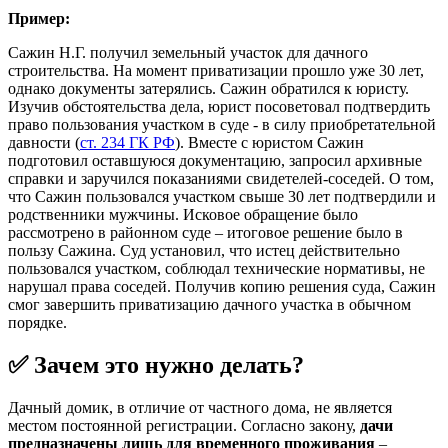
Пример:
Сажин Н.Г. получил земельный участок для дачного
строительства. На момент приватизации прошло уже 30 лет,
однако документы затерялись. Сажин обратился к юристу.
Изучив обстоятельства дела, юрист посоветовал подтвердить
право пользования участком в суде - в силу приобретательной
давности (
ст. 234 ГК РФ
). Вместе с юристом Сажин
подготовил оставшуюся документацию, запросил архивные
справки и заручился показаниями свидетелей-соседей. О том,
что Сажин пользовался участком свыше 30 лет подтвердили и
родственники мужчины. Исковое обращение было
рассмотрено в районном суде – итоговое решение было в
пользу Сажина. Суд установил, что истец действительно
пользовался участком, соблюдал технические нормативы, не
нарушал права соседей. Получив копию решения суда, Сажин
смог завершить приватизацию дачного участка в обычном
порядке.
✅ Зачем это нужно делать?
Дачный домик, в отличие от частного дома, не является
местом постоянной регистрации. Согласно закону,
дачи
предназначены лишь для временного проживания
–