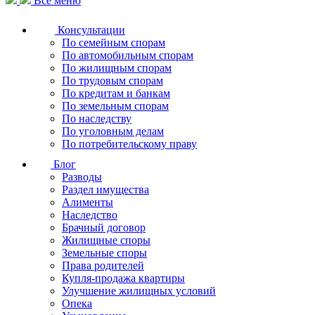
Все меню
Консультации
По семейным спорам
По автомобильным спорам
По жилищным спорам
По трудовым спорам
По кредитам и банкам
По земельным спорам
По наследству
По уголовным делам
По потребительскому праву
Блог
Разводы
Раздел имущества
Алименты
Наследство
Брачный договор
Жилищные споры
Земельные споры
Права родителей
Купля-продажа квартиры
Улучшение жилищных условий
Опека