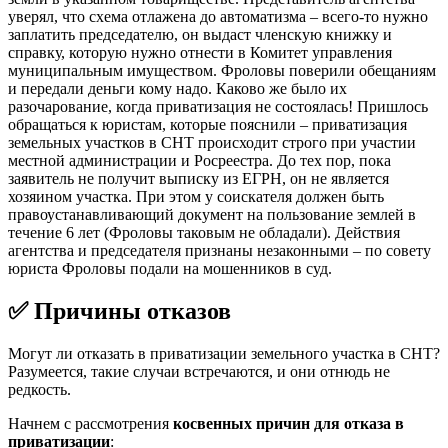
уверял, что схема отлажена до автоматизма – всего-то нужно
заплатить председателю, он выдаст членскую книжку и
справку, которую нужно отнести в Комитет управления
муниципальным имуществом. Фроловы поверили обещаниям
и передали деньги кому надо. Каково же было их
разочарование, когда приватизация не состоялась! Пришлось
обращаться к юристам, которые пояснили – приватизация
земельных участков в СНТ происходит строго при участии
местной администрации и Росреестра. До тех пор, пока
заявитель не получит выписку из ЕГРН, он не является
хозяином участка. При этом у соискателя должен быть
правоустанавливающий документ на пользование землей в
течение 6 лет (Фроловы таковым не обладали). Действия
агентства и председателя признаны незаконными – по совету
юриста Фроловы подали на мошенников в суд.
✅ Причины отказов
Могут ли отказать в приватизации земельного участка в СНТ?
Разумеется, такие случаи встречаются, и они отнюдь не
редкость.
Начнем с рассмотрения
косвенных причин для отказа в
приватизации
: