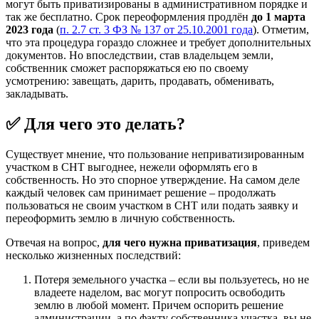
могут быть приватизированы в административном порядке и
так же бесплатно. Срок переоформления продлён
до 1 марта
2023 года
(
п. 2.7 ст. 3 ФЗ № 137 от 25.10.2001 года
). Отметим,
что эта процедура гораздо сложнее и требует дополнительных
документов. Но впоследствии, став владельцем земли,
собственник сможет распоряжаться ею по своему
усмотрению: завещать, дарить, продавать, обменивать,
закладывать.
✅ Для чего это делать?
Существует мнение, что пользование неприватизированным
участком в СНТ выгоднее, нежели оформлять его в
собственность. Но это спорное утверждение. На самом деле
каждый человек сам принимает решение – продолжать
пользоваться не своим участком в СНТ или подать заявку и
переоформить землю в личную собственность.
Отвечая на вопрос,
для чего нужна приватизация
, приведем
несколько жизненных последствий:
Потеря земельного участка – если вы пользуетесь, но не
владеете наделом, вас могут попросить освободить
землю в любой момент. Причем оспорить решение
администрации, а по факту собственника участка, вы не