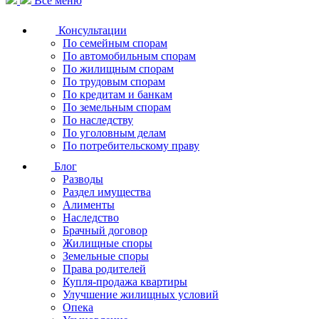
Все меню
Консультации
По семейным спорам
По автомобильным спорам
По жилищным спорам
По трудовым спорам
По кредитам и банкам
По земельным спорам
По наследству
По уголовным делам
По потребительскому праву
Блог
Разводы
Раздел имущества
Алименты
Наследство
Брачный договор
Жилищные споры
Земельные споры
Права родителей
Купля-продажа квартиры
Улучшение жилищных условий
Опека