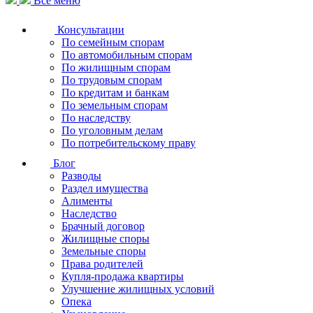
Все меню
Консультации
По семейным спорам
По автомобильным спорам
По жилищным спорам
По трудовым спорам
По кредитам и банкам
По земельным спорам
По наследству
По уголовным делам
По потребительскому праву
Блог
Разводы
Раздел имущества
Алименты
Наследство
Брачный договор
Жилищные споры
Земельные споры
Права родителей
Купля-продажа квартиры
Улучшение жилищных условий
Опека