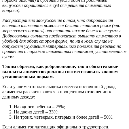
порядке оплаты) и судебный (если один из родителей
вынужден обращаться в суд для решения алиментного
вопроса).
Распространено заблуждение о том, что добровольная
выплата алиментов позволяет делать платежи реже («по
мере возможности») или платить низкие денежные суммы.
Добровольная выплата предполагает выплату алиментов в
удобной для обоих сторон форме, но ни в коем случае не
допускает ухудшения материального положения ребенка по
сравнению с порядком алиментных платежей, установленным
судом.
Таким образом, как добровольные, так и обязательные
выплаты алиментов должны соответствовать законом
установленным нормам.
Если у алиментоплательщика имеется постоянный доход,
алименты рассчитываются в процентном отношении к
данному доходу:
На одного ребенка – 25%;
На двоих детей – 33%;
На троих, четверых, пятерых и более детей – 50%.
Если алиментоплательщик официально трудоустроен,