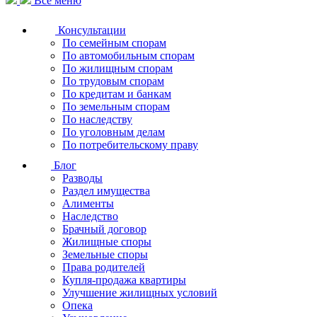
Все меню
Консультации
По семейным спорам
По автомобильным спорам
По жилищным спорам
По трудовым спорам
По кредитам и банкам
По земельным спорам
По наследству
По уголовным делам
По потребительскому праву
Блог
Разводы
Раздел имущества
Алименты
Наследство
Брачный договор
Жилищные споры
Земельные споры
Права родителей
Купля-продажа квартиры
Улучшение жилищных условий
Опека