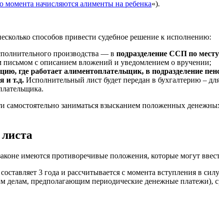
о момента начисляются алименты на ребенка
«).
 несколько способов привести судебное решение к исполнению:
сполнительного производства — в
подразделение ССП по мест
м письмом с описанием вложений и уведомлением о вручении;
цию, где работает алиментоплательщик, в подразделение пенс
 и т.д.
Исполнительный лист будет передан в бухгалтерию – дл
плательщика.
сти самостоятельно заниматься взысканием положенных денежн
 листа
в законе имеются противоречивые положения, которые могут вве
оставляет 3 года и рассчитывается с момента вступления в силу
гим делам, предполагающим периодические денежные платежи), с