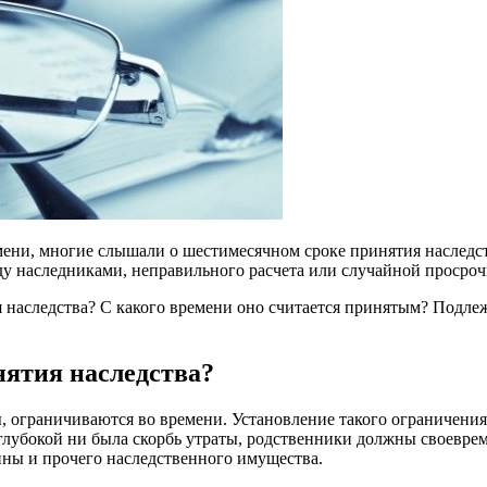
ени, многие слышали о шестимесячном сроке принятия наследства
у наследниками, неправильного расчета или случайной просрочк
ия наследства? С какого времени оно считается принятым? Подл
нятия наследства?
, ограничиваются во времени. Установление такого ограничени
глубокой ни была скорбь утраты, родственники должны своевре
ины и прочего наследственного имущества.