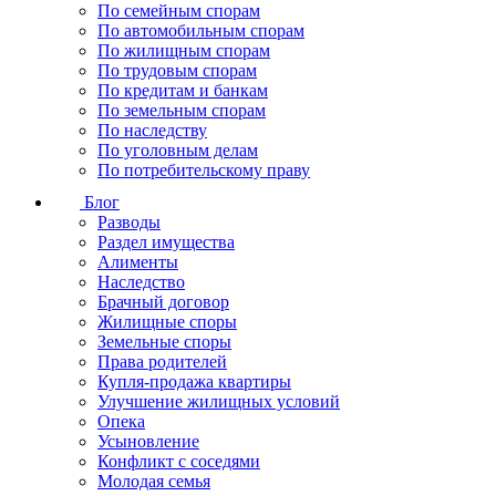
По семейным спорам
По автомобильным спорам
По жилищным спорам
По трудовым спорам
По кредитам и банкам
По земельным спорам
По наследству
По уголовным делам
По потребительскому праву
Блог
Разводы
Раздел имущества
Алименты
Наследство
Брачный договор
Жилищные споры
Земельные споры
Права родителей
Купля-продажа квартиры
Улучшение жилищных условий
Опека
Усыновление
Конфликт с соседями
Молодая семья