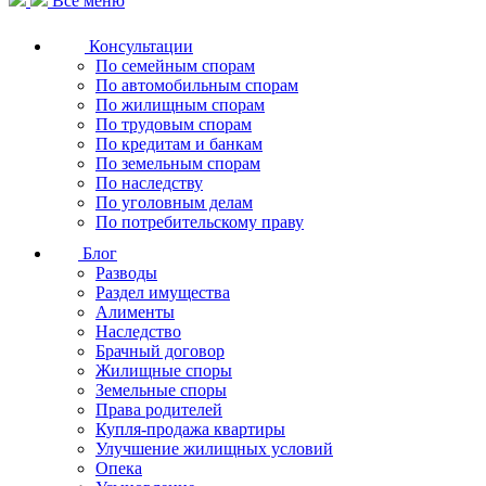
Все меню
Консультации
По семейным спорам
По автомобильным спорам
По жилищным спорам
По трудовым спорам
По кредитам и банкам
По земельным спорам
По наследству
По уголовным делам
По потребительскому праву
Блог
Разводы
Раздел имущества
Алименты
Наследство
Брачный договор
Жилищные споры
Земельные споры
Права родителей
Купля-продажа квартиры
Улучшение жилищных условий
Опека