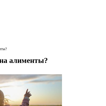
нты?
 на алименты?