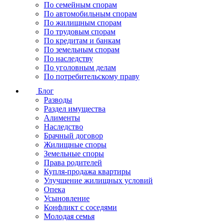
По семейным спорам
По автомобильным спорам
По жилищным спорам
По трудовым спорам
По кредитам и банкам
По земельным спорам
По наследству
По уголовным делам
По потребительскому праву
Блог
Разводы
Раздел имущества
Алименты
Наследство
Брачный договор
Жилищные споры
Земельные споры
Права родителей
Купля-продажа квартиры
Улучшение жилищных условий
Опека
Усыновление
Конфликт с соседями
Молодая семья