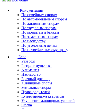
Все меню
Консультации
По семейным спорам
По автомобильным спорам
По жилищным спорам
По трудовым спорам
По кредитам и банкам
По земельным спорам
По наследству
По уголовным делам
По потребительскому праву
Блог
Разводы
Раздел имущества
Алименты
Наследство
Брачный договор
Жилищные споры
Земельные споры
Права родителей
Купля-продажа квартиры
Улучшение жилищных условий
Опека