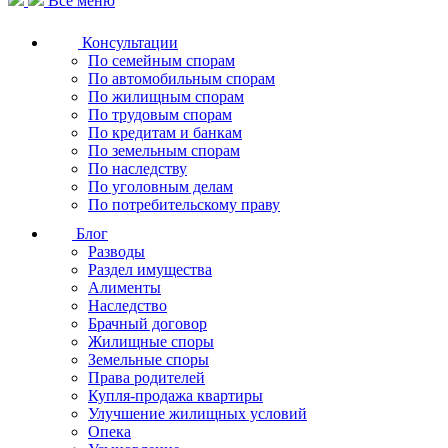
Все меню
Консультации
По семейным спорам
По автомобильным спорам
По жилищным спорам
По трудовым спорам
По кредитам и банкам
По земельным спорам
По наследству
По уголовным делам
По потребительскому праву
Блог
Разводы
Раздел имущества
Алименты
Наследство
Брачный договор
Жилищные споры
Земельные споры
Права родителей
Купля-продажа квартиры
Улучшение жилищных условий
Опека