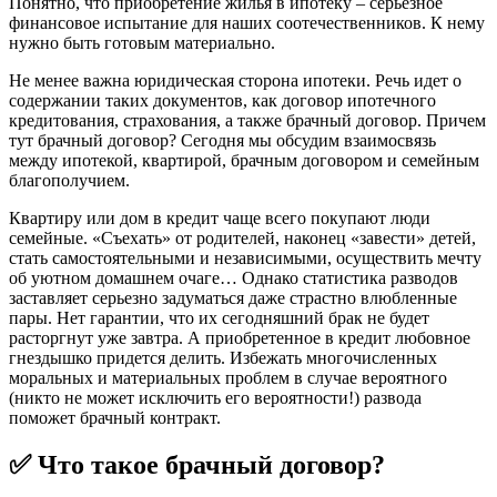
Понятно, что приобретение жилья в ипотеку – серьезное
финансовое испытание для наших соотечественников. К нему
нужно быть готовым материально.
Не менее важна юридическая сторона ипотеки. Речь идет о
содержании таких документов, как договор ипотечного
кредитования, страхования, а также брачный договор. Причем
тут брачный договор? Сегодня мы обсудим взаимосвязь
между ипотекой, квартирой, брачным договором и семейным
благополучием.
Квартиру или дом в кредит чаще всего покупают люди
семейные. «Съехать» от родителей, наконец «завести» детей,
стать самостоятельными и независимыми, осуществить мечту
об уютном домашнем очаге… Однако статистика разводов
заставляет серьезно задуматься даже страстно влюбленные
пары. Нет гарантии, что их сегодняшний брак не будет
расторгнут уже завтра. А приобретенное в кредит любовное
гнездышко придется делить. Избежать многочисленных
моральных и материальных проблем в случае вероятного
(никто не может исключить его вероятности!) развода
поможет брачный контракт.
✅ Что такое брачный договор?