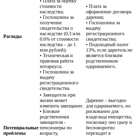
• Плата за оценку
стоимости
• Плата за
наследства;
оформление договора
• Госпошлина за
дарения;
получение
• Госпошлина за
свидетельства о
выдачу
наследстве (0,3 или
регистрационного
Расходы
0.6% от стоимости
свидетельства;
наследства – до 1
• Подоходный налог
млн.рублей);
13%, если даритель не
• Техническая и
является близким
правовая работа
родственником
нотариуса;
одариваемого.
• Госпошлина за
выдачу
регистрационного
свидетельства.
• Завещатель при
жизни может
Дарение – выгодно
изменить завещание.
для одариваемого, но
• Близкие
рискованно для
родственники
владельца имущества,
завещателя -
поскольку оно сразу и
Потенциальные
пенсионеры по
бесповоротно
проблемы
возрасту,
переходит в