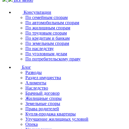
Все меню
Консультации
По семейным спорам
По автомобильным спорам
По жилищным спорам
По трудовым спорам
По кредитам и банкам
По земельным спорам
По наследству
По уголовным делам
По потребительскому праву
Блог
Разводы
Раздел имущества
Алименты
Наследство
Брачный договор
Жилищные споры
Земельные споры
Права родителей
Купля-продажа квартиры
Улучшение жилищных условий
Опека