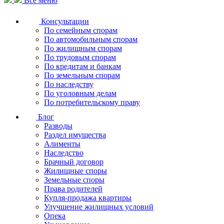
Все меню
Консультации
По семейным спорам
По автомобильным спорам
По жилищным спорам
По трудовым спорам
По кредитам и банкам
По земельным спорам
По наследству
По уголовным делам
По потребительскому праву
Блог
Разводы
Раздел имущества
Алименты
Наследство
Брачный договор
Жилищные споры
Земельные споры
Права родителей
Купля-продажа квартиры
Улучшение жилищных условий
Опека