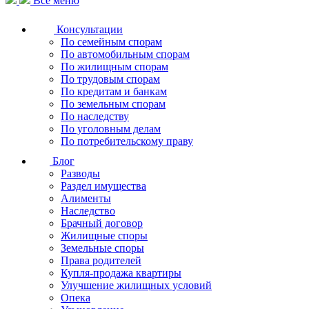
Все меню
Консультации
По семейным спорам
По автомобильным спорам
По жилищным спорам
По трудовым спорам
По кредитам и банкам
По земельным спорам
По наследству
По уголовным делам
По потребительскому праву
Блог
Разводы
Раздел имущества
Алименты
Наследство
Брачный договор
Жилищные споры
Земельные споры
Права родителей
Купля-продажа квартиры
Улучшение жилищных условий
Опека