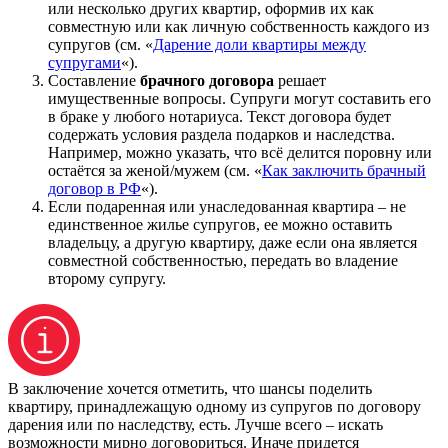
или несколько других квартир, оформив их как
совместную или как личную собственность каждого из
супругов (см. «
Дарение доли квартиры между
супругами
«).
Составление
брачного договора
решает
имущественные вопросы. Супруги могут составить его
в браке у любого нотариуса. Текст договора будет
содержать условия раздела подарков и наследства.
Например, можно указать, что всё делится поровну или
остаётся за женой/мужем (см. «
Как заключить брачный
договор в РФ
«).
Если подаренная или унаследованная квартира – не
единственное жилье супругов, ее можно оставить
владельцу, а другую квартиру, даже если она является
совместной собственностью, передать во владение
второму супругу.
В заключение хочется отметить, что шансы поделить
квартиру, принадлежащую одному из супругов по договору
дарения или по наследству, есть. Лучше всего – искать
возможности мирно договориться. Иначе придется