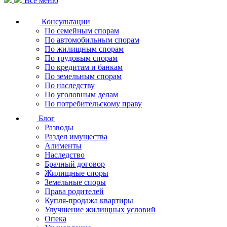
Все меню
Консультации
По семейным спорам
По автомобильным спорам
По жилищным спорам
По трудовым спорам
По кредитам и банкам
По земельным спорам
По наследству
По уголовным делам
По потребительскому праву
Блог
Разводы
Раздел имущества
Алименты
Наследство
Брачный договор
Жилищные споры
Земельные споры
Права родителей
Купля-продажа квартиры
Улучшение жилищных условий
Опека