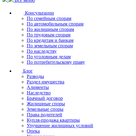
Все меню
Консультации
По семейным спорам
По автомобильным спорам
По жилищным спорам
По трудовым спорам
По кредитам и банкам
По земельным спорам
По наследству
По уголовным делам
По потребительскому праву
Блог
Разводы
Раздел имущества
Алименты
Наследство
Брачный договор
Жилищные споры
Земельные споры
Права родителей
Купля-продажа квартиры
Улучшение жилищных условий
Опека