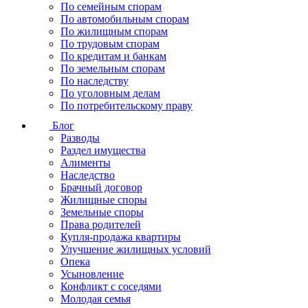
По семейным спорам
По автомобильным спорам
По жилищным спорам
По трудовым спорам
По кредитам и банкам
По земельным спорам
По наследству
По уголовным делам
По потребительскому праву
Блог
Разводы
Раздел имущества
Алименты
Наследство
Брачный договор
Жилищные споры
Земельные споры
Права родителей
Купля-продажа квартиры
Улучшение жилищных условий
Опека
Усыновление
Конфликт с соседями
Молодая семья