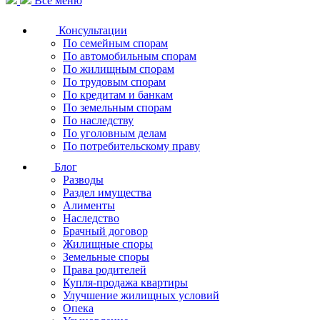
Все меню
Консультации
По семейным спорам
По автомобильным спорам
По жилищным спорам
По трудовым спорам
По кредитам и банкам
По земельным спорам
По наследству
По уголовным делам
По потребительскому праву
Блог
Разводы
Раздел имущества
Алименты
Наследство
Брачный договор
Жилищные споры
Земельные споры
Права родителей
Купля-продажа квартиры
Улучшение жилищных условий
Опека