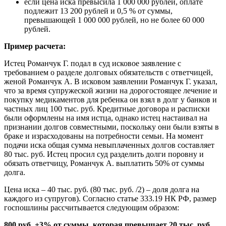
если цена иска превысила 1 000 000 рублей, оплате
подлежит 13 200 рублей и 0,5 % от суммы,
превышающей 1 000 000 рублей, но не более 60 000
рублей.
Пример расчета:
Истец Романчук Г. подал в суд исковое заявление с
требованием о разделе долговых обязательств с ответчицей,
женой Романчук А. В исковом заявлении Романчук Г. указал,
что за время супружеской жизни на дорогостоящее лечение и
покупку медикаментов для ребенка он взял в долг у банков и
частных лиц 100 тыс. руб. Кредитные договора и расписки
были оформлены на имя истца, однако истец настаивал на
признании долгов совместными, поскольку они были взяты в
браке и израсходованы на потребности семьи. На момент
подачи иска общая сумма невыплаченных долгов составляет
80 тыс. руб. Истец просил суд разделить долги поровну и
обязать ответчицу, Романчук А. выплатить 50% от суммы
долга.
Цена иска – 40 тыс. руб. (80 тыс. руб. /2) – доля долга на
каждого из супругов). Согласно статье 333.19 НК РФ, размер
госпошлины рассчитывается следующим образом:
800 руб. +3% от суммы, которая превышает 20 тыс. руб.