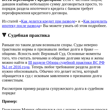
давшим взаймы небольшую сумму договориться просто, то
порядок раздела ипотечного кредита с банком требует
переоформления кредитного договора.
Из статей «
Как делится кредит при разводе
» и «
Как разделить
ипотеку после развода
» Вы можете узнать об этом подробнее.
🔻 Судебная практика
Раньше по таким делам возникали споры. Суды неверно
трактовали нормы и признавали любые долги в браке —
общими. Ясность внёс Верховый Суд. Основные моменты
того, что считать личными и общими долгами мужа и жены
можно найти в
III разделе Обзора судебной практики ВС РФ
№1 от 2016 года
. Теперь любое требование раздела долгов
нужно обосновывать. Обычно это делает истец, который
обращается в суд с исковым заявлением о признании долга
совместным.
Рассмотрим пример раздела супружеского долга в судебном
порядке
Пример:
Гражданин Марчук обратился в суд с иском, в котором просил