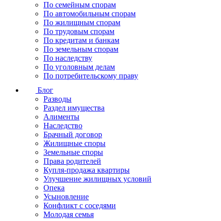
По семейным спорам
По автомобильным спорам
По жилищным спорам
По трудовым спорам
По кредитам и банкам
По земельным спорам
По наследству
По уголовным делам
По потребительскому праву
Блог
Разводы
Раздел имущества
Алименты
Наследство
Брачный договор
Жилищные споры
Земельные споры
Права родителей
Купля-продажа квартиры
Улучшение жилищных условий
Опека
Усыновление
Конфликт с соседями
Молодая семья