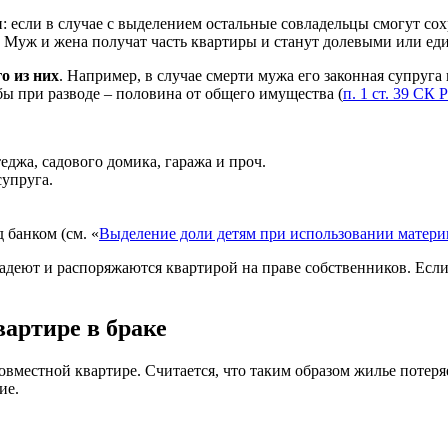
 если в случае с выделением остальные совладельцы смогут сох
. Муж и жена получат часть квартиры и станут долевыми или е
о из них
. Например, в случае смерти мужа его законная супруга
бы при разводе – половина от общего имущества (
п. 1 ст. 39 СК 
еджа, садового домика, гаража и проч.
супруга.
 банком (см. «
Выделение доли детям при использовании матери
адеют и распоряжаются квартирой на праве собственников. Если
артире в браке
вместной квартире. Считается, что таким образом жилье потеряе
ие.