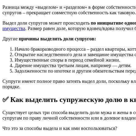
Разница между «выделом» и «разделом» в форме собственности:
супругов – прекращает совместную собственность как таковую
Выдел доли супругов может происходить
по инициативе одног
имущества
. Размер равен доле, которую вдовец/вдова получил 
Другие
причины выделить доли супругов:
Начало бракоразводного процесса – раздел квартиры, котт
Открытие наследственного дела и завещание имущества 
Имущественные споры в период семейной жизни.
Дарение имущества третьим лицам, например — детям.
Задолженности по ипотеке и другим обязательствам перед
Супруги имеют полное право затеять выдел доли, поскольку вл
порядке.
✅ Как выделить супружескую долю в кв
Существует целых три способа выделить доли мужа и жены в со
супругам по праву личной собственности или в долевое владен
Что это за способы выдела и как ими воспользоваться?