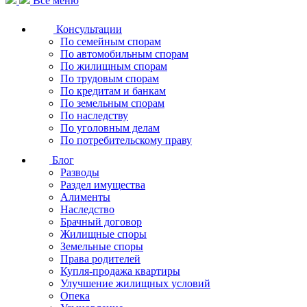
Все меню
Консультации
По семейным спорам
По автомобильным спорам
По жилищным спорам
По трудовым спорам
По кредитам и банкам
По земельным спорам
По наследству
По уголовным делам
По потребительскому праву
Блог
Разводы
Раздел имущества
Алименты
Наследство
Брачный договор
Жилищные споры
Земельные споры
Права родителей
Купля-продажа квартиры
Улучшение жилищных условий
Опека